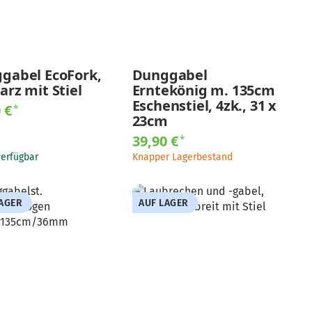
gabel EcoFork,
Dunggabel
arz mit Stiel
Erntekönig m. 135cm
Eschenstiel, 4zk., 31 x
0 €
*
23cm
39,90 €
*
verfügbar
Knapper Lagerbestand
LAGER
AUF LAGER