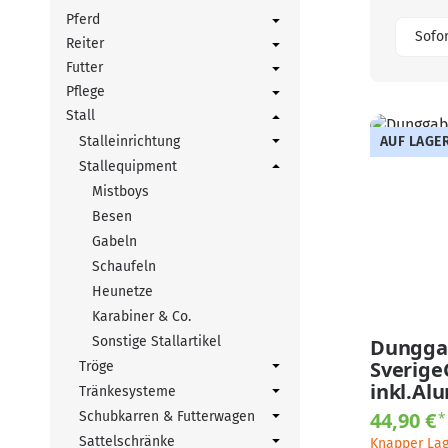
Pferd
Sofor
Reiter
Futter
Pflege
Stall
Stalleinrichtung
AUF LAGE
Stallequipment
Mistboys
Besen
Gabeln
Schaufeln
Heunetze
Karabiner & Co.
Sonstige Stallartikel
Dungga
Sverige
Tröge
inkl.Al
Tränkesysteme
44,90 €
Schubkarren & Futterwagen
*
Sattelschränke
Knapper La