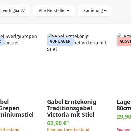
Artikel gefunden
t verfügbar
27
Alle Hersteller
Sortierung
R
AUF LAGER
AUSV
bel
Gabel Erntekönig
Lage
Grepen
Traditionsgabel
80cm
uminiumstiel
Victoria mit Stiel
29,9
62,90 €
*
gerbestand
Knapper Lagerbestand
Moment