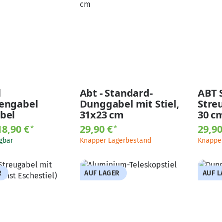
l
Abt - Standard-
ABT 
engabel
Dunggabel mit Stiel,
Stre
bel
31x23 cm
30 c
18,90 €
29,90 €
29,9
*
*
gbar
Knapper Lagerbestand
Knappe
R
AUF LAGER
AUF 