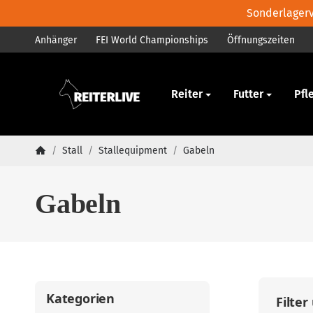
Sonderlagerve
Anhänger
FEI World Championships
Öffnungszeiten
Pferd
Reiter
Futter
Pfl
/
Stall
/
Stallequipment
/
Gabeln
Startseite
Gabeln
Kategorien
Filter