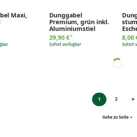
el Maxi,
Dunggabel
Dung
z
Premium, grün inkl.
stum
Aluminiumstiel
Esch
29,90 €
8,00
*
gbar
Sofort verfügbar
Sofort 
2
»
1
Gehe zu Seite