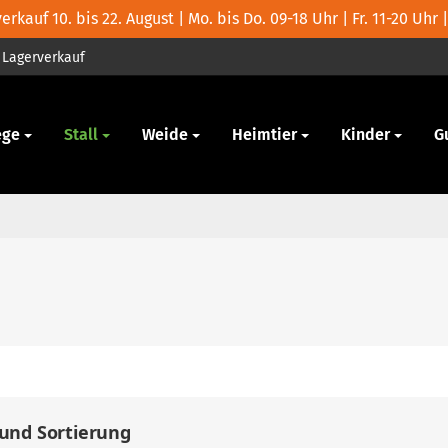
rkauf 10. bis 22. August | Mo. bis Do. 09-18 Uhr | Fr. 11-20 Uhr |
Lagerverkauf
ege
Stall
Weide
Heimtier
Kinder
G
 und Sortierung