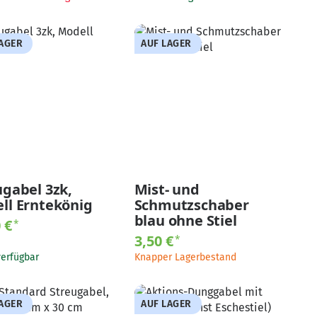
LAGER
AUF LAGER
ugabel 3zk,
Mist- und
ll Erntekönig
Schmutzschaber
blau ohne Stiel
0 €
*
3,50 €
*
verfügbar
Knapper Lagerbestand
LAGER
AUF LAGER