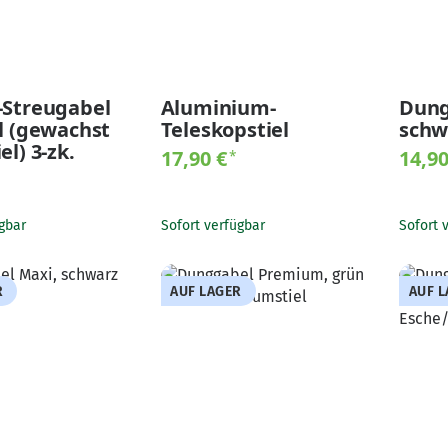
-Streugabel
Aluminium-
Dung
el (gewachst
Teleskopstiel
schw
el) 3-zk.
17,90 €
14,9
*
gbar
Sofort verfügbar
Sofort 
R
AUF LAGER
AUF 