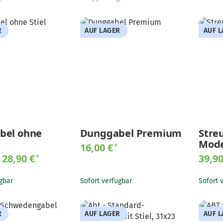
R
AUF LAGER
AUF 
bel ohne
Dunggabel Premium
Stre
Mode
16,00 €
*
-
28,90 €
39,9
*
gbar
Sofort verfügbar
Sofort 
R
AUF LAGER
AUF 