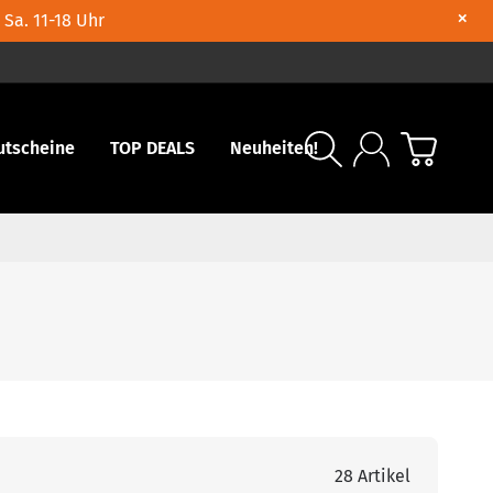
×
 Sa. 11-18 Uhr
utscheine
TOP DEALS
Neuheiten!
28 Artikel