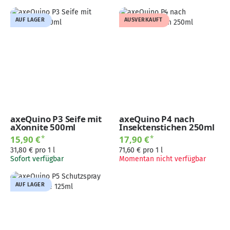
AUF LAGER
AUSVERKAUFT
axeQuino P3 Seife mit
axeQuino P4 nach
aXonnite 500ml
Insektenstichen 250ml
*
*
15,90 €
17,90 €
31,80 € pro 1 l
71,60 € pro 1 l
Sofort verfügbar
Momentan nicht verfügbar
AUF LAGER