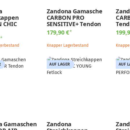
a
Zandona Gamasche
Zand
kappen
CARBON PRO
CAR
 CHIC
SENSITIVE+ Tendon
Tend
179,90 €
199,
*
€
*
gerbestand
Knapper Lagerbestand
Knappe
R
AUF LAGER
AUF 
a Gamaschen
Zandona
Zand