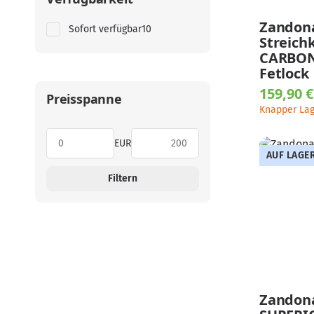
Zandon
Artikel gefunden
Sofort verfügbar
10
Streich
CARBON
Fetlock
159,90 
Preisspanne
Knapper La
EUR
AUF LAGE
Filtern
Zandon