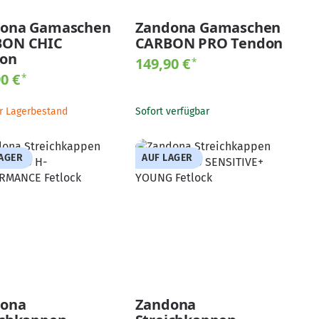
ona Gamaschen
Zandona Gamaschen
BON CHIC
CARBON PRO Tendon
on
149,90 €
*
90 €
*
r Lagerbestand
Sofort verfügbar
LAGER
AUF LAGER
ona
Zandona