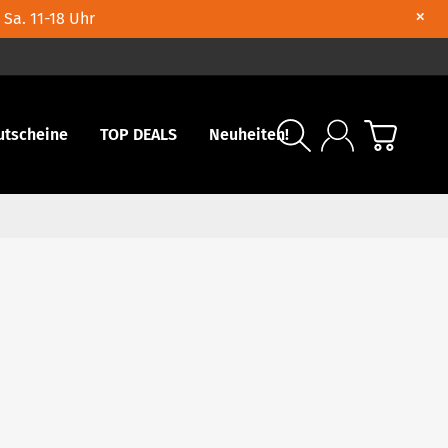
×
 Sa. 11-18 Uhr
utscheine
TOP DEALS
Neuheiten!