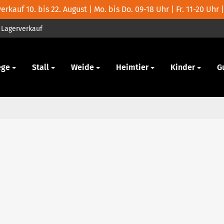
rkauf 10. bis 22. August | Mo. bis Do. 09-18 Uhr | Fr. 11-20 Uhr |
Lagerverkauf
ege
Stall
Weide
Heimtier
Kinder
G