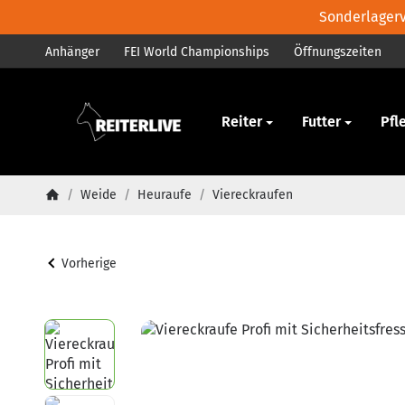
Sonderlagerve
Anhänger
FEI World Championships
Öffnungszeiten
Pferd
Reiter
Futter
Pfl
/
Weide
/
Heuraufe
/
Viereckraufen
Startseite
Vorherige