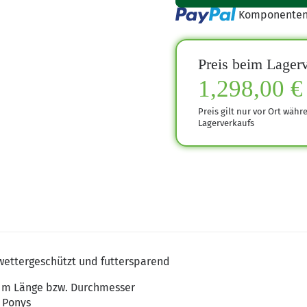
Loading...
Komponenten 
Preis beim Lagerv
1,298,00 €
Preis gilt nur vor Ort währ
Lagerverkaufs
 wettergeschützt und futtersparend
4 m Länge bzw. Durchmesser
d Ponys