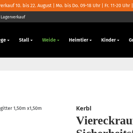
rkauf 10. bis 22. August | Mo. bis Do. 09-18 Uhr | Fr. 11-20 Uhr |
Lagerverkauf
ege
Stall
Weide
Heimtier
Kinder
G
Kerbl
Viereckrauf