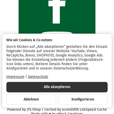
Wie wir Cookies & Co nutzen
Durch Klicken auf „Alle akzeptieren“ gestatten Sie den Einsatz
folgender Dienste auf unserer Website: YouTube, Vimeo,
ReCaptcha, Brevo, SHOPVOTE, Google Analytics, Google Ads.
Sie können die Einstellung jederzeit ändern (Fingerabdruck-
Icon links unten). Weitere Details finden Sie unter
Konfigurieren
und in unserer
Datenschutzerklärung
.
Impressum
|
Datenschutz
Alle akzeptieren
Ablehnen
Konfigurieren
*
Alle Preise inkl. gesetzlicher USt., zzgl.
Versand
Powered by
JTL-Shop
| Cached by
ecomDATA LiteSpeed Cache
Made with
♥
by
eRock Creations