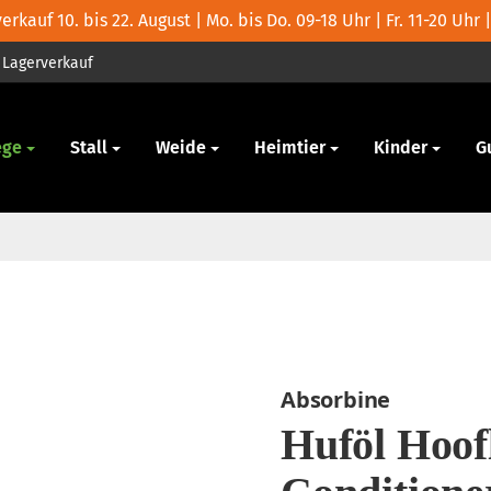
rkauf 10. bis 22. August | Mo. bis Do. 09-18 Uhr | Fr. 11-20 Uhr |
Lagerverkauf
ege
Stall
Weide
Heimtier
Kinder
G
Absorbine
Huföl Hoof