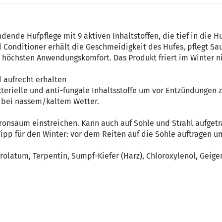
dende Hufpflege mit 9 aktiven Inhaltstoffen, die tief in die
d Conditioner erhält die Geschmeidigkeit des Hufes, pflegt 
t höchsten Anwendungskomfort. Das Produkt friert im Winter n
d aufrecht erhalten
erielle und anti-fungale Inhaltsstoffe um vor Entzündungen zu
 bei nassem/kaltem Wetter.
ronsaum einstreichen. Kann auch auf Sohle und Strahl aufge
ipp für den Winter: vor dem Reiten auf die Sohle auftragen 
olatum, Terpentin, Sumpf-Kiefer (Harz), Chloroxylenol, Geigenh