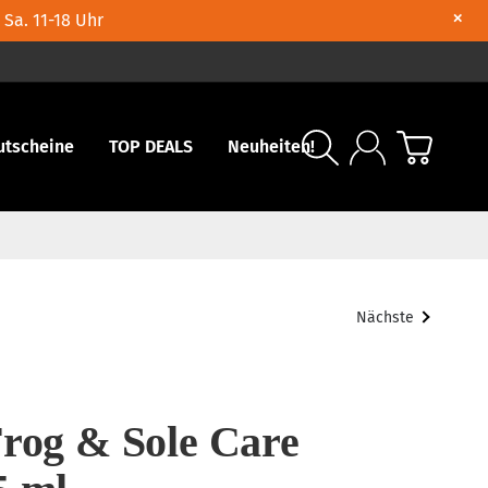
×
 Sa. 11-18 Uhr
utscheine
TOP DEALS
Neuheiten!
Nächste
Frog & Sole Care