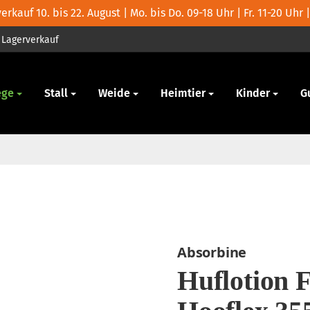
rkauf 10. bis 22. August | Mo. bis Do. 09-18 Uhr | Fr. 11-20 Uhr |
Lagerverkauf
ege
Stall
Weide
Heimtier
Kinder
G
Absorbine
Huflotion 