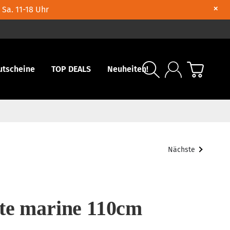
×
 Sa. 11-18 Uhr
utscheine
TOP DEALS
Neuheiten!
Nächste
te marine 110cm