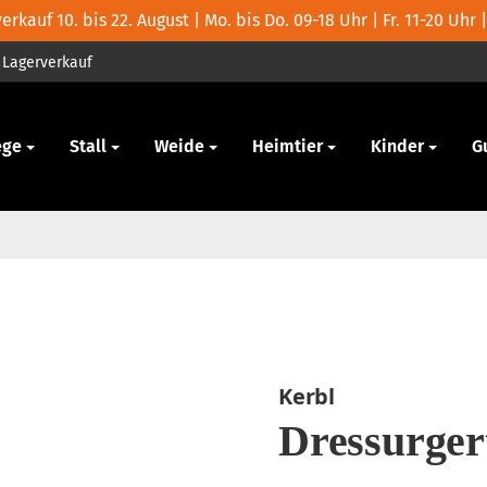
rkauf 10. bis 22. August | Mo. bis Do. 09-18 Uhr | Fr. 11-20 Uhr |
Lagerverkauf
ege
Stall
Weide
Heimtier
Kinder
G
Kerbl
Dressurger