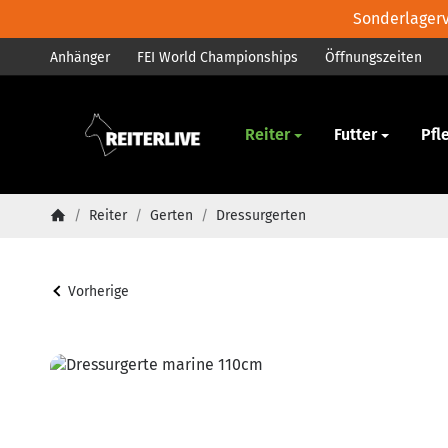
Sonderlagerve
Anhänger
FEI World Championships
Öffnungszeiten
Pferd
Reiter
Futter
Pfl
/
Reiter
/
Gerten
/
Dressurgerten
Startseite
Vorherige