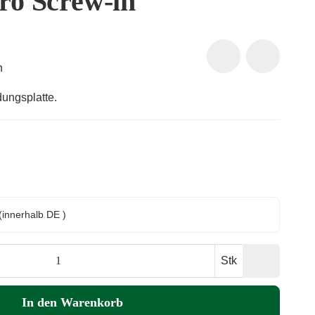
ro Screw-in
n
dungsplatte.
(innerhalb DE )
Stk
In den Warenkorb