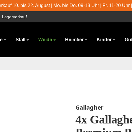
kauf 10. bis 22. August | Mo. bis Do. 09-18 Uhr | Fr. 11-20 Uhr 
Lagerverkauf
ge
Stall
Weide
Heimtier
Kinder
Gu
Gallagher
4x Gallaghe