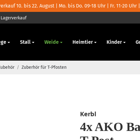
rkauf 10. bis 22. August | Mo. bis Do. 09-18 Uhr | Fr. 11-20 Uhr |
Lagerverkauf
ege
Stall
Weide
Heimtier
Kinder
G
Zubehör
/
Zuberhör für T-Pfosten
Kerbl
4x AKO Band