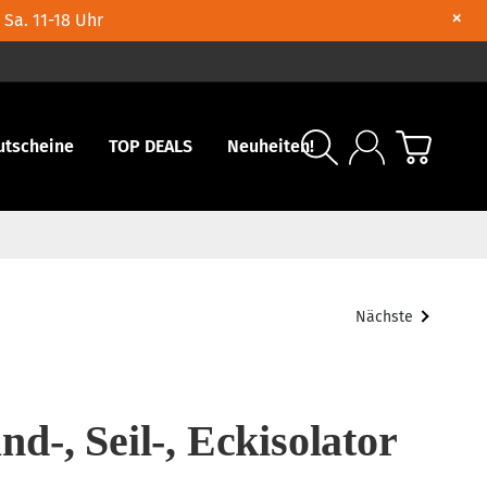
×
 Sa. 11-18 Uhr
utscheine
TOP DEALS
Neuheiten!
Nächste
-, Seil-, Eckisolator