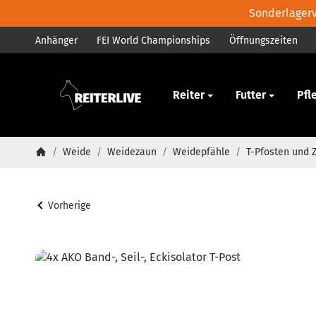
Sonderlagerve
Anhänger
FEI World Championships
Öffnungszeiten
Pferd
Reiter
Futter
Pfl
/
Weide
/
Weidezaun
/
Weidepfähle
/
T-Pfosten und 
Startseite
Vorherige