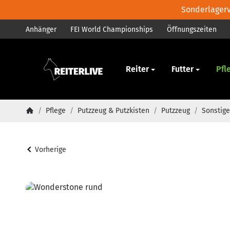
Sonderlagerve
Anhänger
FEI World Championships
Öffnungszeiten
Pferd
Reiter
Futter
Pfl
/
Pflege
/
Putzzeug & Putzkisten
/
Putzzeug
/
Sonstige
Startseite
Vorherige