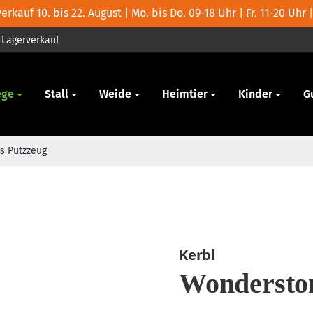
rkauf 10. bis 22. August | Mo. bis Do. 09-18 Uhr | Fr. 11-20 Uhr |
Lagerverkauf
ege
Stall
Weide
Heimtier
Kinder
G
s Putzzeug
Kerbl
Wondersto