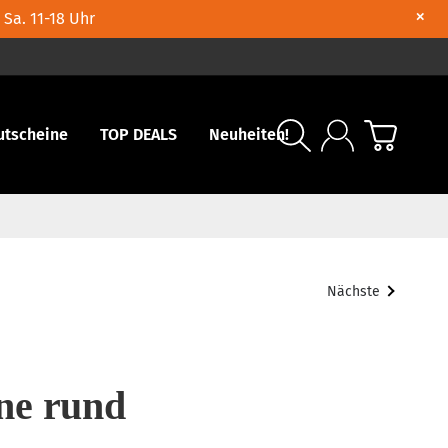
×
 Sa. 11-18 Uhr
utscheine
TOP DEALS
Neuheiten!
Nächste
ne rund