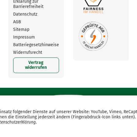
Erklärung zur
Barrierefreiheit
Datenschutz
AGB
Sitemap
Impressum
Batteriegesetzhinweise
Widerrufsrecht
Vertrag
widerrufen
Einsatz folgender Dienste auf unserer Website: YouTube, Vimeo, ReCap
en die Einstellung jederzeit ändern (Fingerabdruck-Icon links unten).
tenschutzerklärung
.
*
Alle Preise inkl. gesetzlicher USt., zzgl.
Versand