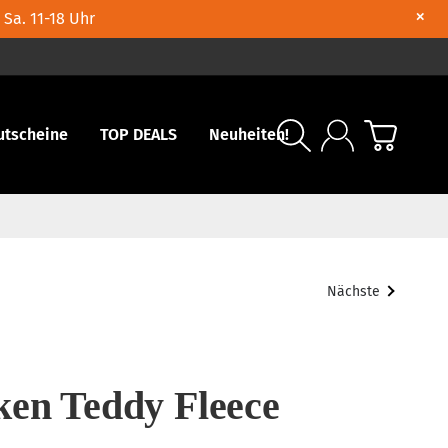
×
 Sa. 11-18 Uhr
utscheine
TOP DEALS
Neuheiten!
Nächste
ken Teddy Fleece