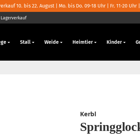
rkauf 10. bis 22. August | Mo. bis Do. 09-18 Uhr | Fr. 11-20 Uhr |
Lagerverkauf
ege
Stall
Weide
Heimtier
Kinder
G
Kerbl
Springgloc