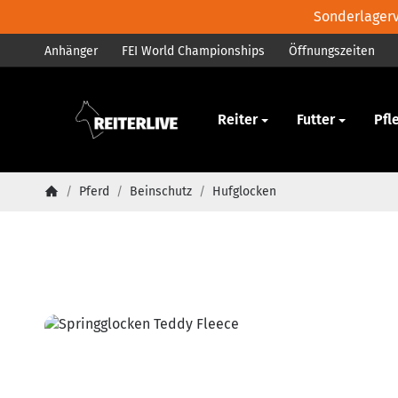
Sonderlagerve
Anhänger
FEI World Championships
Öffnungszeiten
Pferd
Reiter
Futter
Pfl
/
Pferd
/
Beinschutz
/
Hufglocken
Startseite