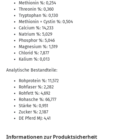
Methionin %: 0,254
Threonin %: 0,360
Tryptophan %: 0,130
Methionin + Cystin %: 0,504
Calcium %: 14,233
Natrium %: 5,029
Phosphor %: 5,046
Magnesium %: 1,519
Chlorid %: 7,877
Kalium %: 0,013
Analytische Bestandteile:
Rohprotein %: 11,572
Rohfaser %: 2,282
Rohfett %: 4,692
Rohasche %: 66,777
Stärke %: 0,951
Zucker %: 2,187
DE Pferd MJ: 4,41
Informationen zur Produktsicherheit