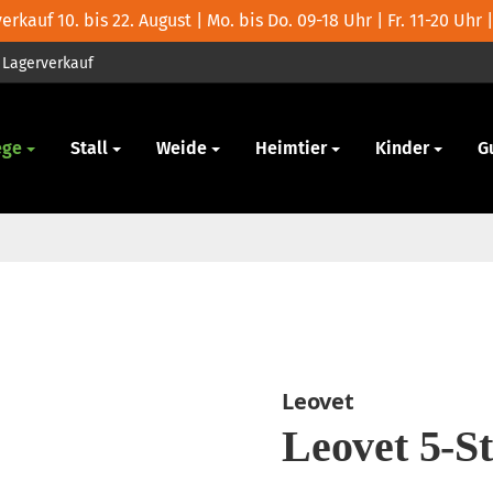
rkauf 10. bis 22. August | Mo. bis Do. 09-18 Uhr | Fr. 11-20 Uhr |
Lagerverkauf
ege
Stall
Weide
Heimtier
Kinder
G
Leovet
Leovet 5-S