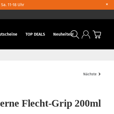
×
 Sa. 11-18 Uhr
utscheine
TOP DEALS
Neuheiten!
Nächste
terne Flecht-Grip 200ml