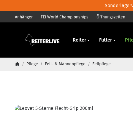
Sonderlagerve
Anhänger
FEI World Championships
Öffnungszeiten
Pferd
Reiter
Futter
Pfl
/
Pflege
/
Fell- & Mähnenpflege
/
Fellpflege
Startseite