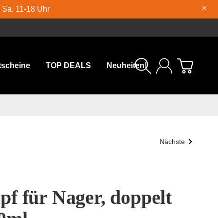
×
| Sa. 11-18 Uhr
tscheine
TOP DEALS
Neuheiten!
Nächste
f für Nager, doppelt