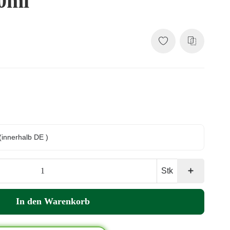
0ml
(innerhalb DE )
Stk
In den Warenkorb