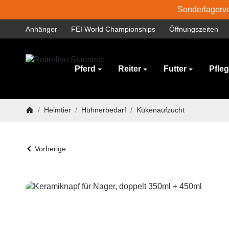
Sonderlagerver
Anhänger
FEI World Championships
Öffnungszeiten
Pferd
Reiter
Futter
Pfle
/
Heimtier
/
Hühnerbedarf
/
Kükenaufzucht
Startseite
Vorherige