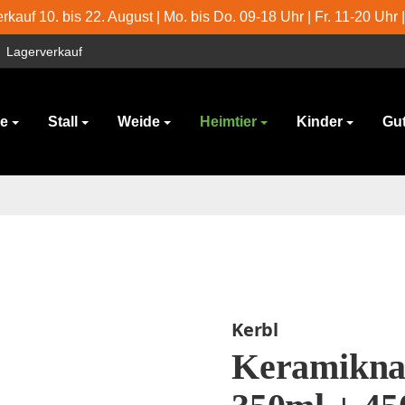
kauf 10. bis 22. August | Mo. bis Do. 09-18 Uhr | Fr. 11-20 Uhr 
Lagerverkauf
ge
Stall
Weide
Heimtier
Kinder
Gu
Kerbl
Keramiknap