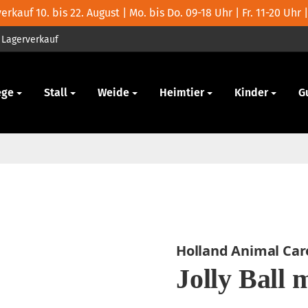
rkauf 10. bis 22. August | Mo. bis Do. 09-18 Uhr | Fr. 11-20 Uhr |
Lagerverkauf
ege
Stall
Weide
Heimtier
Kinder
G
Holland Animal Car
Jolly Ball 