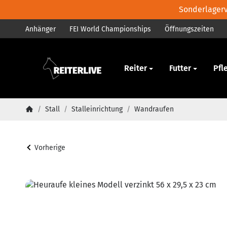
Sonderlagerve
Anhänger
FEI World Championships
Öffnungszeiten
Pferd
Reiter
Futter
Pfl
/
Stall
/
Stalleinrichtung
/
Wandraufen
Startseite
Vorherige