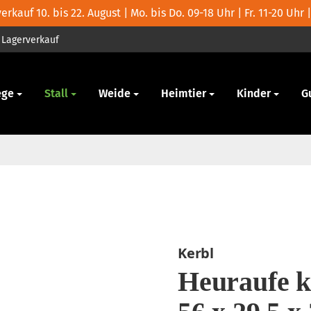
rkauf 10. bis 22. August | Mo. bis Do. 09-18 Uhr | Fr. 11-20 Uhr |
Lagerverkauf
ege
Stall
Weide
Heimtier
Kinder
G
Kerbl
Heuraufe k