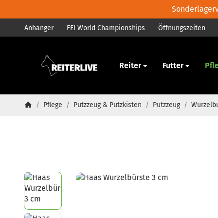
Sonderlagerve
Anhänger
FEI World Championships
Öffnungszeiten
Pferd
Reiter
Futter
Pfl
/
Pflege
/
Putzzeug & Putzkisten
/
Putzzeug
/
Wurzelb
Startseite