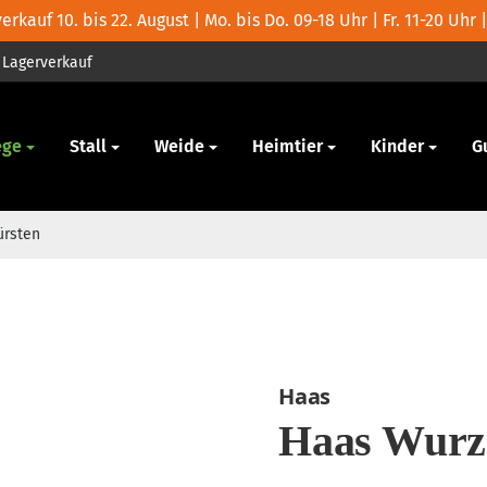
rkauf 10. bis 22. August | Mo. bis Do. 09-18 Uhr | Fr. 11-20 Uhr |
Lagerverkauf
ege
Stall
Weide
Heimtier
Kinder
G
ürsten
Haas
Haas Wurze