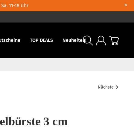
×
 Sa. 11-18 Uhr
utscheine
TOP DEALS
Neuheiten!
Nächste
lbürste 3 cm