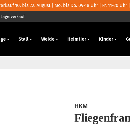
rkauf 10. bis 22. August | Mo. bis Do. 09-18 Uhr | Fr. 11-20 Uhr |
Lagerverkauf
ege
Stall
Weide
Heimtier
Kinder
G
HKM
Fliegenfran