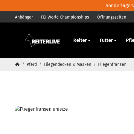
Sonderlagerve
Anhänger
FEI World Championships
Öffnungszeiten
Pferd
Reiter
Futter
Pfl
/
Pferd
/
Fliegendecken & Masken
/
Fliegenfransen
Startseite