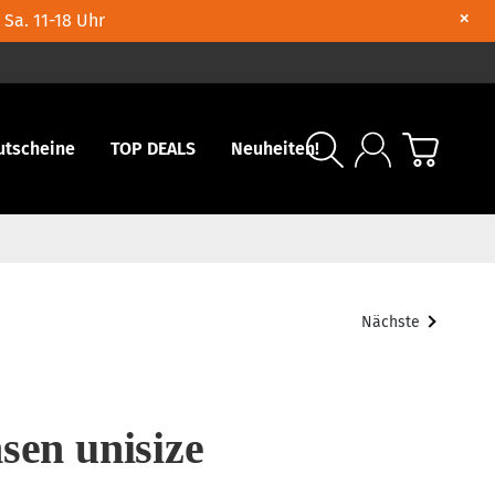
×
 Sa. 11-18 Uhr
utscheine
TOP DEALS
Neuheiten!
Nächste
sen unisize