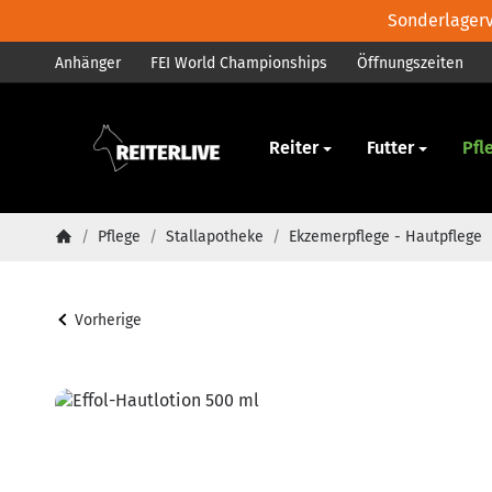
Sonderlagerve
Anhänger
FEI World Championships
Öffnungszeiten
Pferd
Reiter
Futter
Pfl
/
Pflege
/
Stallapotheke
/
Ekzemerpflege - Hautpflege
Startseite
Vorherige