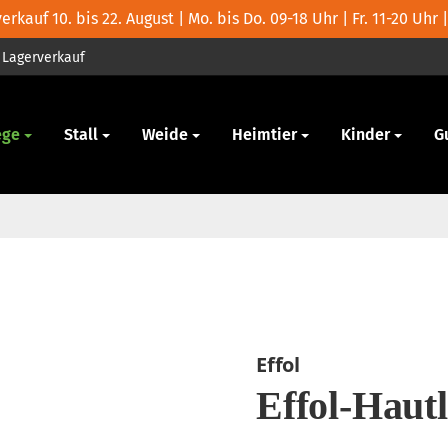
rkauf 10. bis 22. August | Mo. bis Do. 09-18 Uhr | Fr. 11-20 Uhr |
Lagerverkauf
ege
Stall
Weide
Heimtier
Kinder
G
Effol
Effol-Hautl