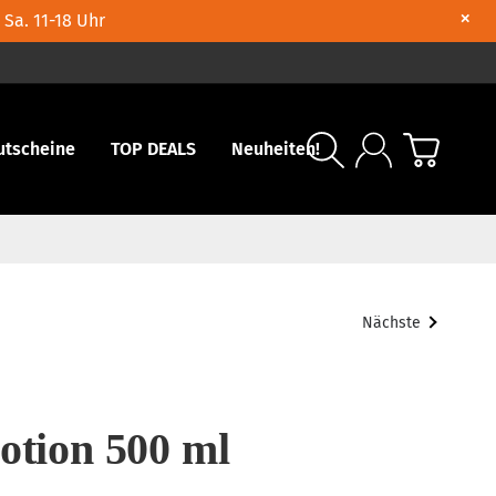
×
 Sa. 11-18 Uhr
utscheine
TOP DEALS
Neuheiten!
Nächste
otion 500 ml