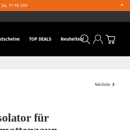
×
 Sa. 11-18 Uhr
utscheine
TOP DEALS
Neuheiten!
Nächste
olator für