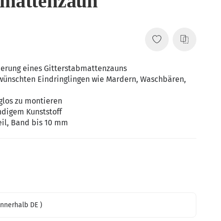
bmattenzaun
zierung eines Gitterstabmattenzauns
wünschten Eindringlingen wie Mardern, Waschbären,
glos zu montieren
ndigem Kunststoff
Seil, Band bis 10 mm
innerhalb DE )