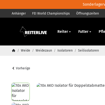
Sonderlagerve
Anhänger
FEI World Championships
Öffnungszeiten
Pferd
Reiter
Futter
Pfl
/
Weide
/
Weidezaun
/
Isolatoren
/
Seilisolatoren
Startseite
Vorherige