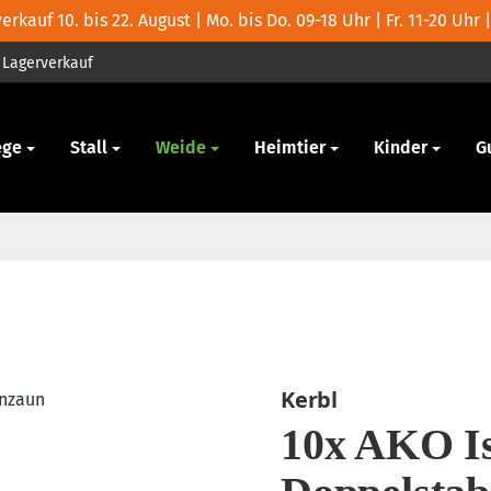
rkauf 10. bis 22. August | Mo. bis Do. 09-18 Uhr | Fr. 11-20 Uhr |
Lagerverkauf
ege
Stall
Weide
Heimtier
Kinder
G
Kerbl
10x AKO Is