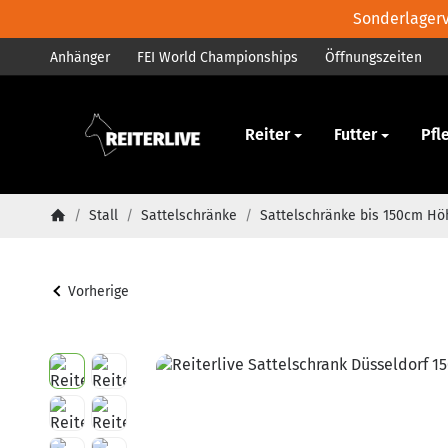
Sonderlagerve
Anhänger
FEI World Championships
Öffnungszeiten
Pferd
Reiter
Futter
Pfl
/
Stall
/
Sattelschränke
/
Sattelschränke bis 150cm Hö
Startseite
Vorherige