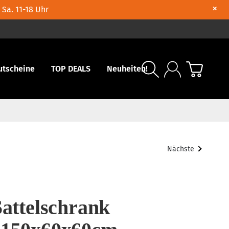
×
 Sa. 11-18 Uhr
utscheine
TOP DEALS
Neuheiten!
Nächste
Sattelschrank