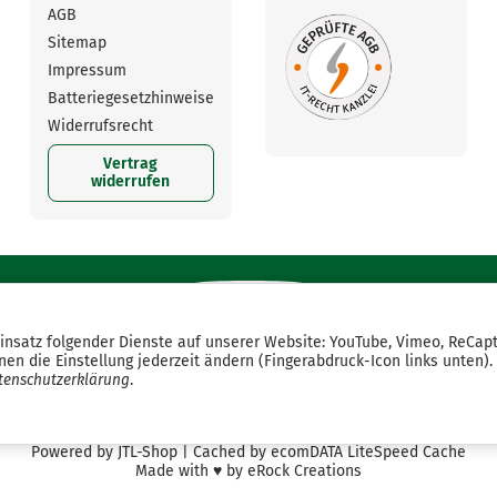
AGB
Sitemap
Impressum
Batteriegesetzhinweise
Widerrufsrecht
Vertrag
widerrufen
Einsatz folgender Dienste auf unserer Website: YouTube, Vimeo, ReCap
en die Einstellung jederzeit ändern (Fingerabdruck-Icon links unten).
tenschutzerklärung
.
*
Alle Preise inkl. gesetzlicher USt., zzgl.
Versand
Powered by
JTL-Shop
| Cached by
ecomDATA LiteSpeed Cache
Made with
♥
by
eRock Creations