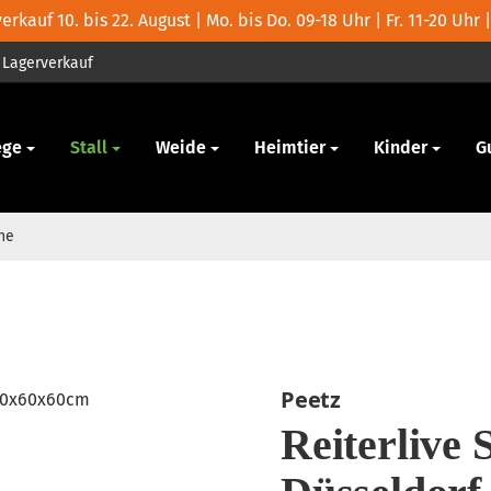
rkauf 10. bis 22. August | Mo. bis Do. 09-18 Uhr | Fr. 11-20 Uhr |
Lagerverkauf
ege
Stall
Weide
Heimtier
Kinder
G
he
Peetz
Reiterlive 