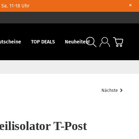
×
 Sa. 11-18 Uhr
utscheine
TOP DEALS
Neuheiten!
Nächste
ilisolator T-Post