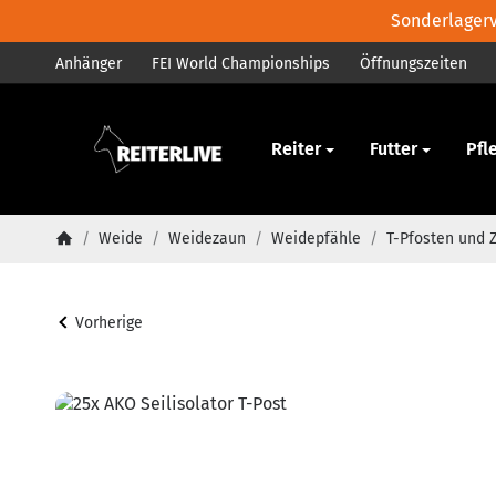
Sonderlagerve
Anhänger
FEI World Championships
Öffnungszeiten
Pferd
Reiter
Futter
Pfl
/
Weide
/
Weidezaun
/
Weidepfähle
/
T-Pfosten und 
Startseite
Vorherige