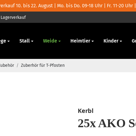
rkauf 10. bis 22. August | Mo. bis Do. 09-18 Uhr | Fr. 11-20 Uhr |
Lagerverkauf
ege
Stall
Weide
Heimtier
Kinder
G
Zubehör
/
Zuberhör für T-Pfosten
Kerbl
25x AKO Se